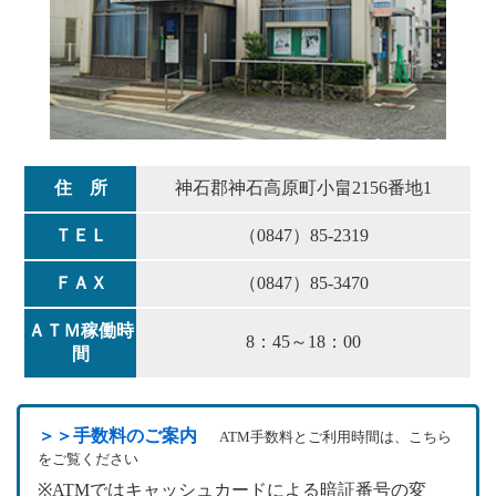
住 所
神石郡神石高原町小畠2156番地1
ＴＥＬ
（0847）85-2319
ＦＡＸ
（0847）85-3470
ＡＴＭ稼働時
8：45～18：00
間
＞＞手数料のご案内
ATM手数料とご利用時間は、こちら
をご覧ください
※ATMではキャッシュカードによる暗証番号の変